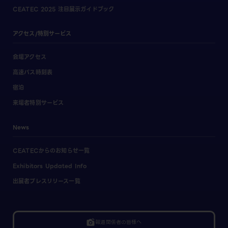
CEATEC 2025 注目展示ガイドブック
アクセス/特別サービス
会場アクセス
高速バス時刻表
宿泊
来場者特別サービス
News
CEATECからのお知らせ一覧
Exhibitors Updated Info
出展者プレスリリース一覧
linked_camera
報道関係者の皆様へ