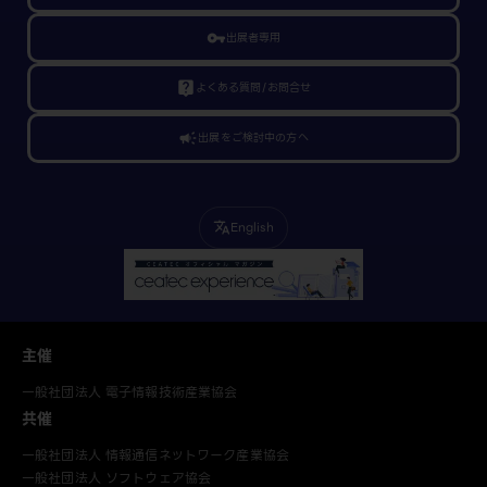
vpn_key
出展者専用
live_help
よくある質問/お問合せ
campaign
出展をご検討中の方へ
English
translate
主催
一般社団法人 電子情報技術産業協会
共催
一般社団法人 情報通信ネットワーク産業協会
一般社団法人 ソフトウェア協会