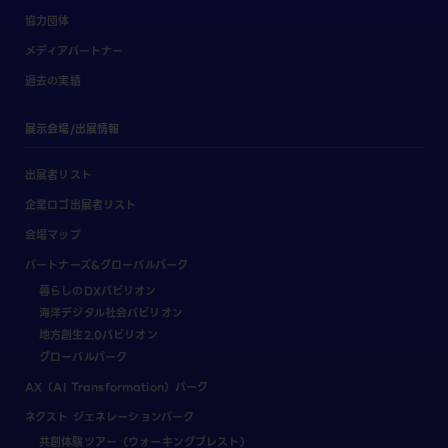
協力団体
メディアパートナー
過去の実績
展示会場/出展情報
出展者リスト
企業ロゴ出展者リスト
会場マップ
パートナーズ&グローバルパーク
暮らしのDXパビリオン
海洋デジタル社会パビリオン
地方創生2.0パビリオン
グローバルパーク
AX（AI Transformation）パーク
ネクスト ジェネレーションパーク
共創体験ツアー（ウォーキングブレスト）