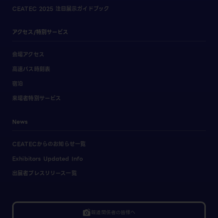
CEATEC 2025 注目展示ガイドブック
アクセス/特別サービス
会場アクセス
高速バス時刻表
宿泊
来場者特別サービス
News
CEATECからのお知らせ一覧
Exhibitors Updated Info
出展者プレスリリース一覧
linked_camera
報道関係者の皆様へ