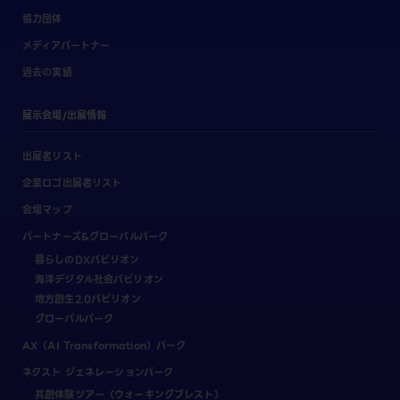
協力団体
メディアパートナー
過去の実績
展示会場/出展情報
出展者リスト
企業ロゴ出展者リスト
会場マップ
パートナーズ&グローバルパーク
暮らしのDXパビリオン
海洋デジタル社会パビリオン
地方創生2.0パビリオン
グローバルパーク
AX（AI Transformation）パーク
ネクスト ジェネレーションパーク
共創体験ツアー（ウォーキングブレスト）