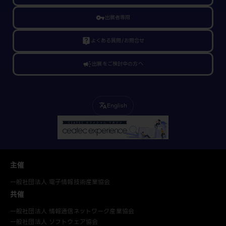
vpn_key
出展者専用
live_help
よくある質問/お問合せ
campaign
出展をご検討中の方へ
English
translate
主催
一般社団法人 電子情報技術産業協会
共催
一般社団法人 情報通信ネットワーク産業協会
一般社団法人 ソフトウェア協会