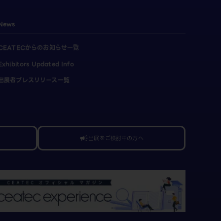
News
CEATECからのお知らせ一覧
Exhibitors Updated Info
出展者プレスリリース一覧
出展をご検討中の方へ
campaign