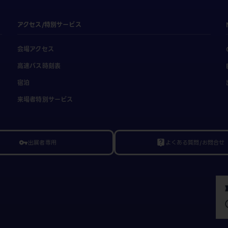
アクセス/特別サービス
会場アクセス
高速バス時刻表
宿泊
来場者特別サービス
出展者専用
よくある質問/お問合せ
vpn_key
live_help