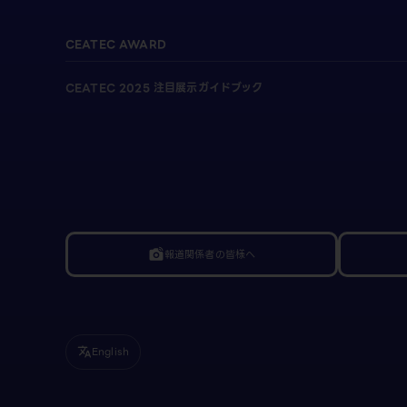
CEATEC AWARD
CEATEC 2025 注目展示ガイドブック
報道関係者の皆様へ
linked_camera
English
translate