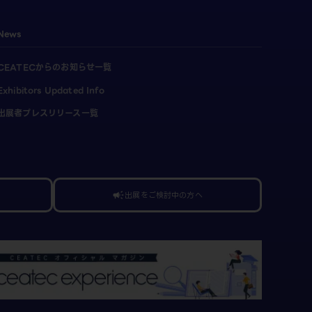
News
CEATECからのお知らせ一覧
Exhibitors Updated Info
出展者プレスリリース一覧
出展をご検討中の方へ
campaign