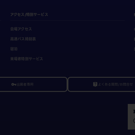
アクセス/特別サービス
会場アクセス
高速バス時刻表
宿泊
来場者特別サービス
出展者専用
よくある質問/お問合せ
vpn_key
live_help