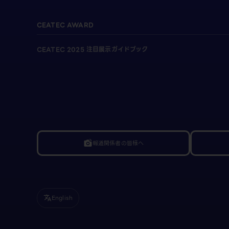
CEATEC AWARD
CEATEC 2025 注目展示ガイドブック
報道関係者の皆様へ
linked_camera
English
translate