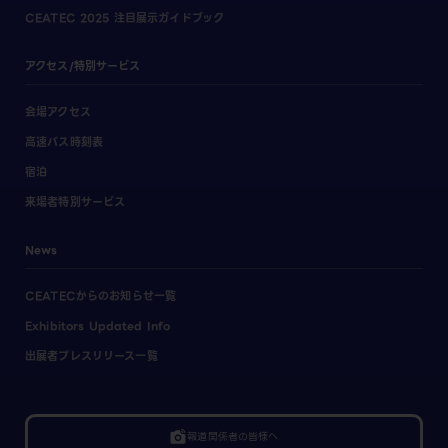
CEATEC 2025 注目展示ガイドブック
アクセス/特別サービス
会場アクセス
高速バス時刻表
宿泊
来場者特別サービス
News
CEATECからのお知らせ一覧
Exhibitors Updated Info
出展者プレスリリース一覧
linked_camera
報道関係者の皆様へ