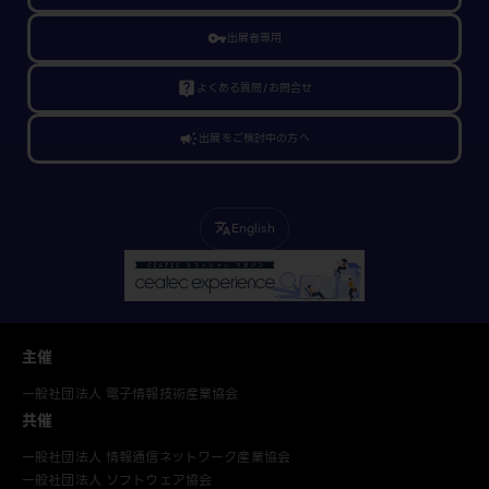
vpn_key
出展者専用
live_help
よくある質問/お問合せ
campaign
出展をご検討中の方へ
English
translate
主催
一般社団法人 電子情報技術産業協会
共催
一般社団法人 情報通信ネットワーク産業協会
一般社団法人 ソフトウェア協会