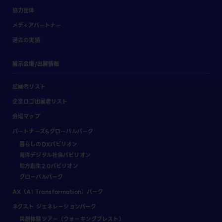
協力団体
メディアパートナー
過去の実績
展示会場/出展情報
出展者リスト
企業ロゴ出展者リスト
会場マップ
パートナーズ&グローバルパーク
暮らしのDXパビリオン
海洋デジタル社会パビリオン
地方創生2.0パビリオン
グローバルパーク
AX（AI Transformation）パーク
ネクスト ジェネレーションパーク
共創体験ツアー（ウォーキングブレスト）