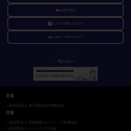
vpn_key
出展者専用
live_help
よくある質問/お問合せ
campaign
出展をご検討中の方へ
English
translate
主催
一般社団法人 電子情報技術産業協会
共催
一般社団法人 情報通信ネットワーク産業協会
一般社団法人 ソフトウェア協会