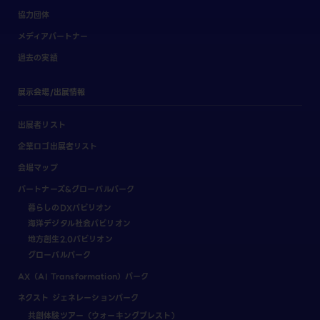
協力団体
メディアパートナー
過去の実績
展示会場/出展情報
出展者リスト
企業ロゴ出展者リスト
会場マップ
パートナーズ&グローバルパーク
暮らしのDXパビリオン
海洋デジタル社会パビリオン
地方創生2.0パビリオン
グローバルパーク
AX（AI Transformation）パーク
ネクスト ジェネレーションパーク
共創体験ツアー（ウォーキングブレスト）