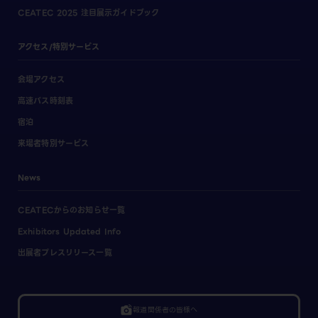
CEATEC 2025 注目展示ガイドブック
アクセス/特別サービス
会場アクセス
高速バス時刻表
宿泊
来場者特別サービス
News
CEATECからのお知らせ一覧
Exhibitors Updated Info
出展者プレスリリース一覧
linked_camera
報道関係者の皆様へ