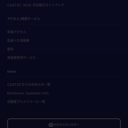
CEATEC 2025 注目展示ガイドブック
アクセス/特別サービス
会場アクセス
高速バス時刻表
宿泊
来場者特別サービス
News
CEATECからのお知らせ一覧
Exhibitors Updated Info
出展者プレスリリース一覧
linked_camera
報道関係者の皆様へ