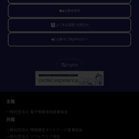
vpn_key
出展者専用
live_help
よくある質問/お問合せ
campaign
出展をご検討中の方へ
English
translate
主催
一般社団法人 電子情報技術産業協会
共催
一般社団法人 情報通信ネットワーク産業協会
一般社団法人 ソフトウェア協会