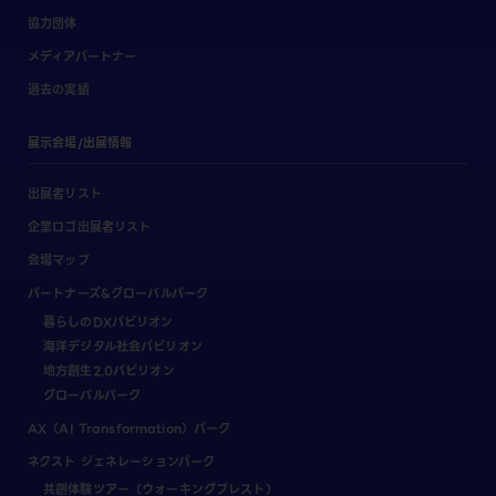
協力団体
メディアパートナー
過去の実績
展示会場/出展情報
出展者リスト
企業ロゴ出展者リスト
会場マップ
パートナーズ&グローバルパーク
暮らしのDXパビリオン
海洋デジタル社会パビリオン
地方創生2.0パビリオン
グローバルパーク
AX（AI Transformation）パーク
ネクスト ジェネレーションパーク
共創体験ツアー（ウォーキングブレスト）