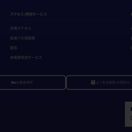
アクセス/特別サービス
会場アクセス
高速バス時刻表
宿泊
来場者特別サービス
出展者専用
よくある質問/お問合せ
vpn_key
live_help