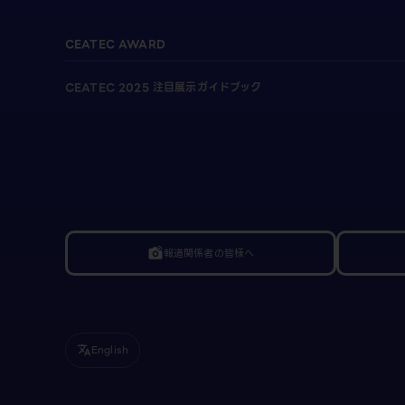
CEATEC AWARD
CEATEC 2025 注目展示ガイドブック
報道関係者の皆様へ
linked_camera
English
translate