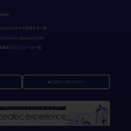
News
CEATECからのお知らせ一覧
Exhibitors Updated Info
出展者プレスリリース一覧
出展をご検討中の方へ
campaign