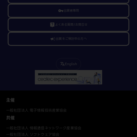
vpn_key
出展者専用
live_help
よくある質問/お問合せ
campaign
出展をご検討中の方へ
English
translate
主催
一般社団法人 電子情報技術産業協会
共催
一般社団法人 情報通信ネットワーク産業協会
一般社団法人 ソフトウェア協会