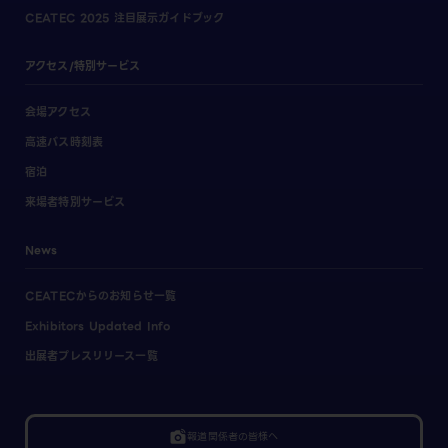
CEATEC 2025 注目展示ガイドブック
アクセス/特別サービス
会場アクセス
高速バス時刻表
宿泊
来場者特別サービス
News
CEATECからのお知らせ一覧
Exhibitors Updated Info
出展者プレスリリース一覧
linked_camera
報道関係者の皆様へ