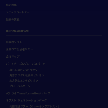
協力団体
メディアパートナー
過去の実績
展示会場/出展情報
出展者リスト
企業ロゴ出展者リスト
会場マップ
パートナーズ&グローバルパーク
暮らしのDXパビリオン
海洋デジタル社会パビリオン
地方創生2.0パビリオン
グローバルパーク
AX（AI Transformation）パーク
ネクスト ジェネレーションパーク
共創体験ツアー（ウォーキングブレスト）