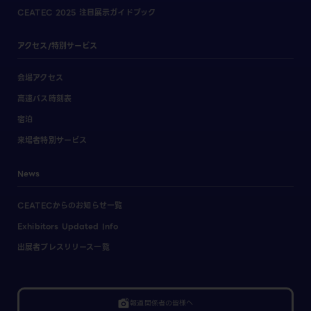
CEATEC 2025 注目展示ガイドブック
アクセス/特別サービス
会場アクセス
高速バス時刻表
宿泊
来場者特別サービス
News
CEATECからのお知らせ一覧
Exhibitors Updated Info
出展者プレスリリース一覧
linked_camera
報道関係者の皆様へ