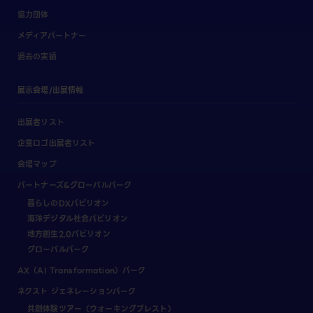
協力団体
メディアパートナー
過去の実績
展示会場/出展情報
出展者リスト
企業ロゴ出展者リスト
会場マップ
パートナーズ&グローバルパーク
暮らしのDXパビリオン
海洋デジタル社会パビリオン
地方創生2.0パビリオン
グローバルパーク
AX（AI Transformation）パーク
ネクスト ジェネレーションパーク
共創体験ツアー（ウォーキングブレスト）