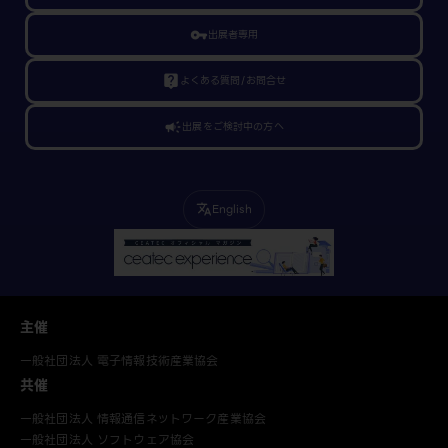
vpn_key
出展者専用
live_help
よくある質問/お問合せ
campaign
出展をご検討中の方へ
English
translate
主催
一般社団法人 電子情報技術産業協会
共催
一般社団法人 情報通信ネットワーク産業協会
一般社団法人 ソフトウェア協会