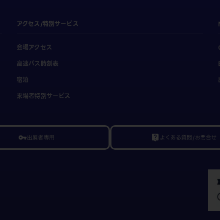
アクセス/特別サービス
会場アクセス
高速バス時刻表
宿泊
来場者特別サービス
出展者専用
よくある質問/お問合せ
vpn_key
live_help