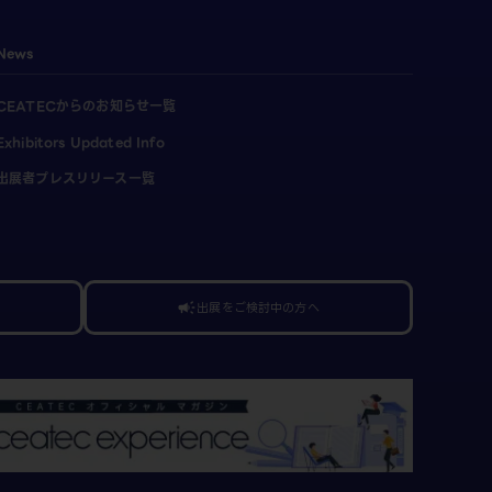
News
CEATECからのお知らせ一覧
Exhibitors Updated Info
出展者プレスリリース一覧
出展をご検討中の方へ
campaign