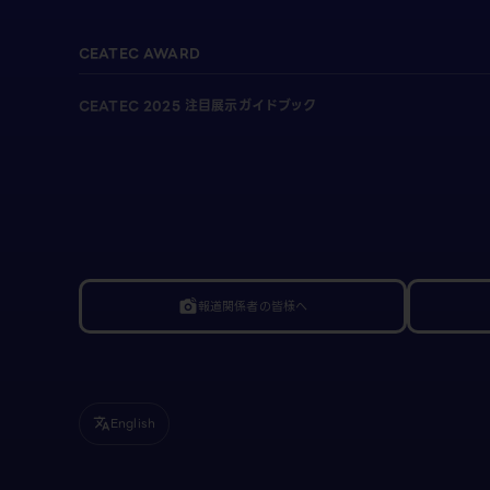
CEATEC AWARD
CEATEC 2025 注目展示ガイドブック
報道関係者の皆様へ
linked_camera
English
translate