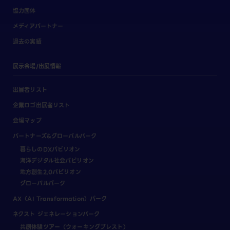
協力団体
メディアパートナー
過去の実績
展示会場/出展情報
出展者リスト
企業ロゴ出展者リスト
会場マップ
パートナーズ&グローバルパーク
暮らしのDXパビリオン
海洋デジタル社会パビリオン
地方創生2.0パビリオン
グローバルパーク
AX（AI Transformation）パーク
ネクスト ジェネレーションパーク
共創体験ツアー（ウォーキングブレスト）