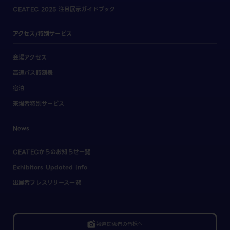
CEATEC 2025 注目展示ガイドブック
アクセス/特別サービス
会場アクセス
高速バス時刻表
宿泊
来場者特別サービス
News
CEATECからのお知らせ一覧
Exhibitors Updated Info
出展者プレスリリース一覧
linked_camera
報道関係者の皆様へ