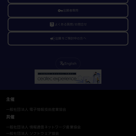
vpn_key
出展者専用
live_help
よくある質問/お問合せ
campaign
出展をご検討中の方へ
English
translate
主催
一般社団法人 電子情報技術産業協会
共催
一般社団法人 情報通信ネットワーク産業協会
一般社団法人 ソフトウェア協会