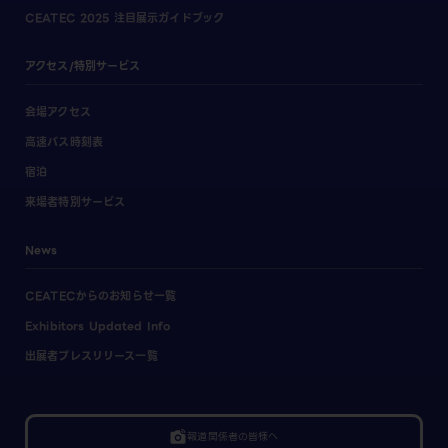
CEATEC 2025 注目展示ガイドブック
アクセス/特別サービス
会場アクセス
高速バス時刻表
宿泊
来場者特別サービス
News
CEATECからのお知らせ一覧
Exhibitors Updated Info
出展者プレスリリース一覧
linked_camera
報道関係者の皆様へ