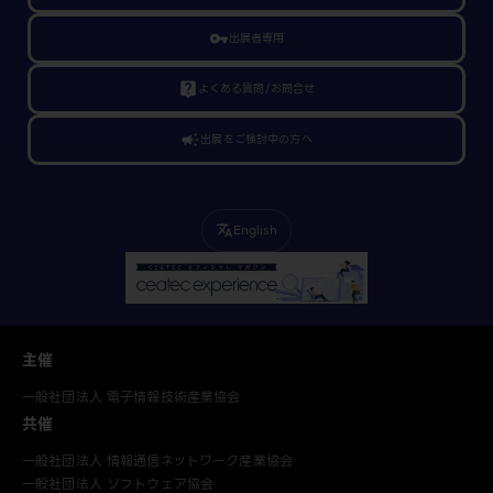
vpn_key
出展者専用
live_help
よくある質問/お問合せ
campaign
出展をご検討中の方へ
English
translate
主催
一般社団法人 電子情報技術産業協会
共催
一般社団法人 情報通信ネットワーク産業協会
一般社団法人 ソフトウェア協会