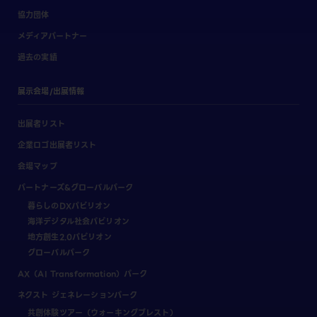
協力団体
メディアパートナー
過去の実績
展示会場/出展情報
出展者リスト
企業ロゴ出展者リスト
会場マップ
パートナーズ&グローバルパーク
暮らしのDXパビリオン
海洋デジタル社会パビリオン
地方創生2.0パビリオン
グローバルパーク
AX（AI Transformation）パーク
ネクスト ジェネレーションパーク
共創体験ツアー（ウォーキングブレスト）