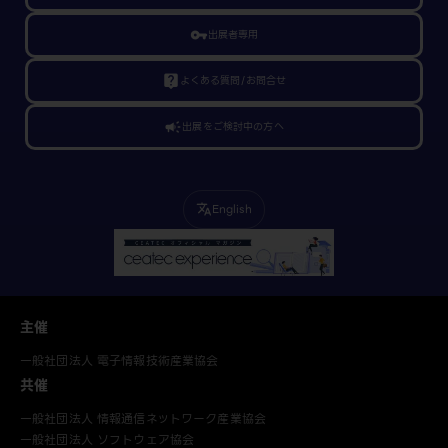
vpn_key
出展者専用
live_help
よくある質問/お問合せ
campaign
出展をご検討中の方へ
English
translate
主催
一般社団法人 電子情報技術産業協会
共催
一般社団法人 情報通信ネットワーク産業協会
一般社団法人 ソフトウェア協会