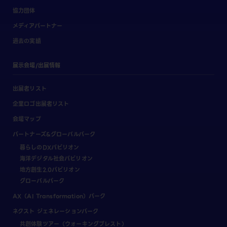
協力団体
メディアパートナー
過去の実績
展示会場/出展情報
出展者リスト
企業ロゴ出展者リスト
会場マップ
パートナーズ&グローバルパーク
暮らしのDXパビリオン
海洋デジタル社会パビリオン
地方創生2.0パビリオン
グローバルパーク
AX（AI Transformation）パーク
ネクスト ジェネレーションパーク
共創体験ツアー（ウォーキングブレスト）