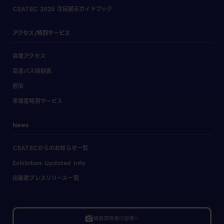
CEATEC 2025 注目展示ガイドブック
アクセス/特別サービス
会場アクセス
高速バス時刻表
宿泊
来場者特別サービス
News
CEATECからのお知らせ一覧
Exhibitors Updated Info
出展者プレスリリース一覧
linked_camera
報道関係者の皆様へ