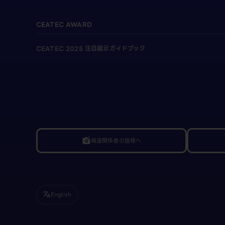
CEATEC AWARD
CEATEC 2025 注目展示ガイドブック
報道関係者の皆様へ
linked_camera
English
translate