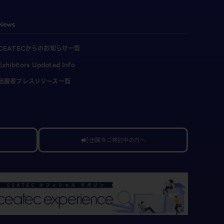
News
CEATECからのお知らせ一覧
Exhibitors Updated Info
出展者プレスリリース一覧
出展をご検討中の方へ
campaign