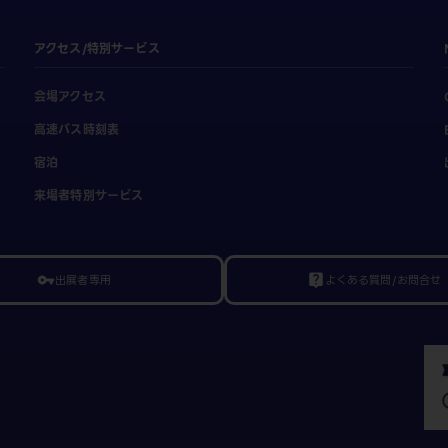
アクセス/特別サービス
会場アクセス
高速バス時刻表
宿泊
来場者特別サービス
出展者専用
よくある質問/お問合せ
vpn_key
live_help