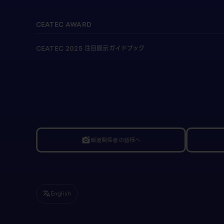
CEATEC AWARD
CEATEC 2025 注目展示ガイドブック
報道関係者の皆様へ
linked_camera
English
translate