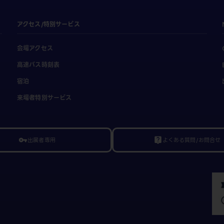
アクセス/特別サービス
会場アクセス
高速バス時刻表
宿泊
来場者特別サービス
出展者専用
よくある質問/お問合せ
vpn_key
live_help