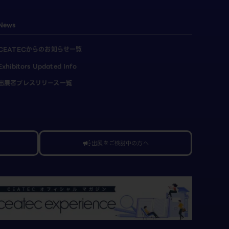
News
CEATECからのお知らせ一覧
Exhibitors Updated Info
出展者プレスリリース一覧
出展をご検討中の方へ
campaign