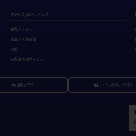
アクセス/特別サービス
会場アクセス
高速バス時刻表
宿泊
来場者特別サービス
出展者専用
よくある質問/お問合せ
vpn_key
live_help