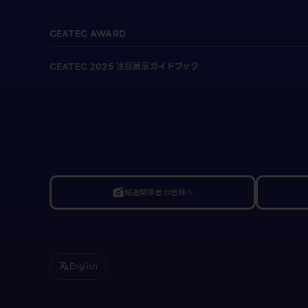
CEATEC AWARD
CEATEC 2025 注目展示ガイドブック
報道関係者の皆様へ
linked_camera
English
translate