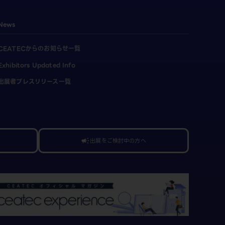
News
CEATECからのお知らせ一覧
Exhibitors Updated Info
出展者プレスリリース一覧
出展をご検討中の方へ
campaign