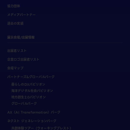
協力団体
メディアパートナー
過去の実績
展示会場/出展情報
出展者リスト
企業ロゴ出展者リスト
会場マップ
パートナーズ&グローバルパーク
暮らしのDXパビリオン
海洋デジタル社会パビリオン
地方創生2.0パビリオン
グローバルパーク
AX（AI Transformation）パーク
ネクスト ジェネレーションパーク
共創体験ツアー（ウォーキングブレスト）