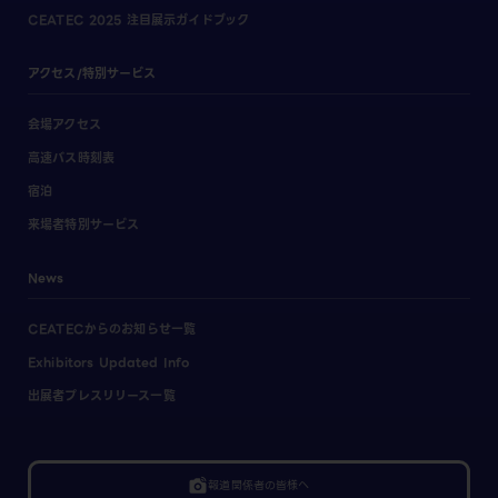
CEATEC 2025 注目展示ガイドブック
アクセス/特別サービス
会場アクセス
高速バス時刻表
宿泊
来場者特別サービス
News
CEATECからのお知らせ一覧
Exhibitors Updated Info
出展者プレスリリース一覧
linked_camera
報道関係者の皆様へ