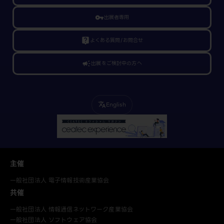
vpn_key
出展者専用
live_help
よくある質問/お問合せ
campaign
出展をご検討中の方へ
English
translate
主催
一般社団法人 電子情報技術産業協会
共催
一般社団法人 情報通信ネットワーク産業協会
一般社団法人 ソフトウェア協会