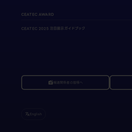
CEATEC AWARD
CEATEC 2025 注目展示ガイドブック
報道関係者の皆様へ
linked_camera
English
translate