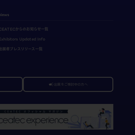
News
CEATECからのお知らせ一覧
Exhibitors Updated Info
出展者プレスリリース一覧
出展をご検討中の方へ
campaign