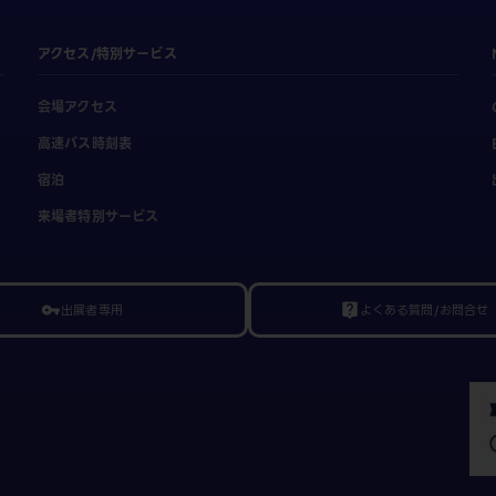
アクセス/特別サービス
会場アクセス
高速バス時刻表
宿泊
来場者特別サービス
出展者専用
よくある質問/お問合せ
vpn_key
live_help