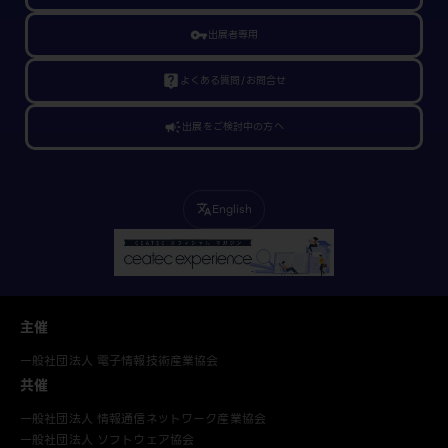
vpn_key
出展者専用
live_help
よくある質問/お問合せ
campaign
出展をご検討中の方へ
English
translate
主催
一般社団法人 電子情報技術産業協会
共催
一般社団法人 情報通信ネットワーク産業協会
一般社団法人 ソフトウェア協会