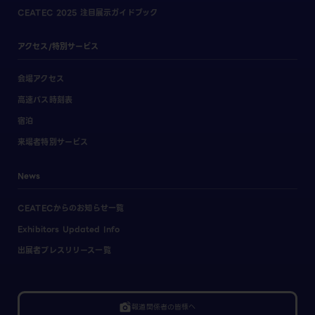
CEATEC 2025 注目展示ガイドブック
アクセス/特別サービス
会場アクセス
高速バス時刻表
宿泊
来場者特別サービス
News
CEATECからのお知らせ一覧
Exhibitors Updated Info
出展者プレスリリース一覧
linked_camera
報道関係者の皆様へ