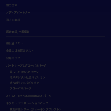
協力団体
メディアパートナー
過去の実績
展示会場/出展情報
出展者リスト
企業ロゴ出展者リスト
会場マップ
パートナーズ&グローバルパーク
暮らしのDXパビリオン
海洋デジタル社会パビリオン
地方創生2.0パビリオン
グローバルパーク
AX（AI Transformation）パーク
ネクスト ジェネレーションパーク
共創体験ツアー（ウォーキングブレスト）