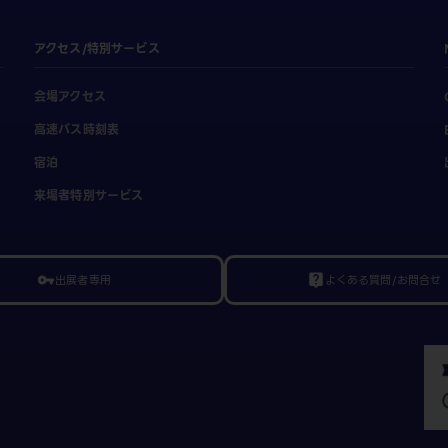
アクセス/特別サービス
会場アクセス
高速バス時刻表
宿泊
来場者特別サービス
出展者専用
よくある質問/お問合せ
vpn_key
live_help