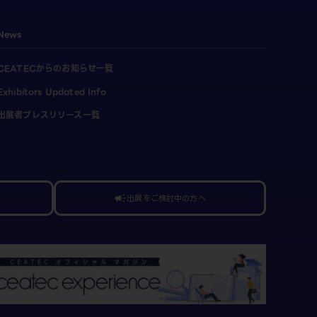
News
CEATECからのお知らせ一覧
Exhibitors Updated Info
出展者プレスリリース一覧
出展をご検討中の方へ
campaign