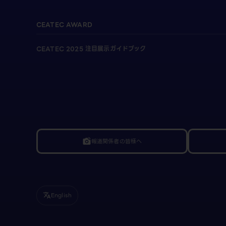
CEATEC AWARD
CEATEC 2025 注目展示ガイドブック
報道関係者の皆様へ
linked_camera
English
translate