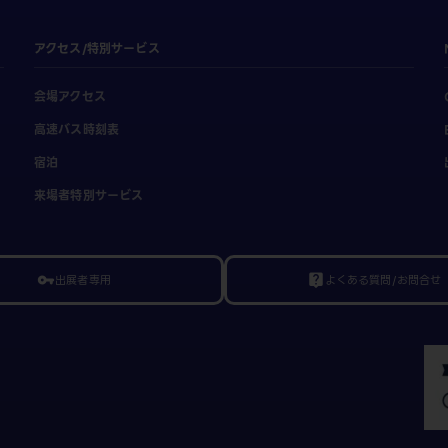
アクセス/特別サービス
会場アクセス
高速バス時刻表
宿泊
来場者特別サービス
出展者専用
よくある質問/お問合せ
vpn_key
live_help