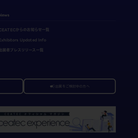
News
CEATECからのお知らせ一覧
Exhibitors Updated Info
出展者プレスリリース一覧
出展をご検討中の方へ
campaign