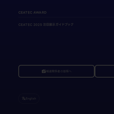
CEATEC AWARD
CEATEC 2025 注目展示ガイドブック
報道関係者の皆様へ
linked_camera
English
translate