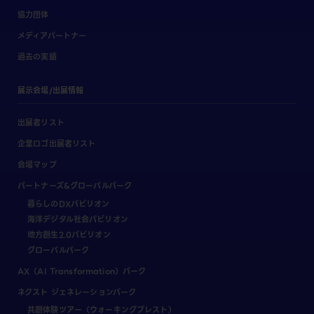
協力団体
メディアパートナー
過去の実績
展示会場/出展情報
出展者リスト
企業ロゴ出展者リスト
会場マップ
パートナーズ&グローバルパーク
暮らしのDXパビリオン
海洋デジタル社会パビリオン
地方創生2.0パビリオン
グローバルパーク
AX（AI Transformation）パーク
ネクスト ジェネレーションパーク
共創体験ツアー（ウォーキングブレスト）