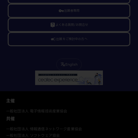
vpn_key
出展者専用
live_help
よくある質問/お問合せ
campaign
出展をご検討中の方へ
English
translate
主催
一般社団法人 電子情報技術産業協会
共催
一般社団法人 情報通信ネットワーク産業協会
一般社団法人 ソフトウェア協会