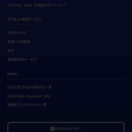
CEATEC 2025 注目展示ガイドブック
アクセス/特別サービス
会場アクセス
高速バス時刻表
宿泊
来場者特別サービス
News
CEATECからのお知らせ一覧
Exhibitors Updated Info
出展者プレスリリース一覧
linked_camera
報道関係者の皆様へ