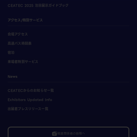
CEATEC 2025 注目展示ガイドブック
アクセス/特別サービス
会場アクセス
高速バス時刻表
宿泊
来場者特別サービス
News
CEATECからのお知らせ一覧
Exhibitors Updated Info
出展者プレスリリース一覧
linked_camera
報道関係者の皆様へ