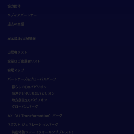
協力団体
メディアパートナー
過去の実績
展示会場/出展情報
出展者リスト
企業ロゴ出展者リスト
会場マップ
パートナーズ&グローバルパーク
暮らしのDXパビリオン
海洋デジタル社会パビリオン
地方創生2.0パビリオン
グローバルパーク
AX（AI Transformation）パーク
ネクスト ジェネレーションパーク
共創体験ツアー（ウォーキングブレスト）