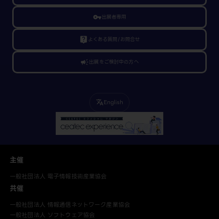
vpn_key
出展者専用
live_help
よくある質問/お問合せ
campaign
出展をご検討中の方へ
English
translate
主催
一般社団法人 電子情報技術産業協会
共催
一般社団法人 情報通信ネットワーク産業協会
一般社団法人 ソフトウェア協会