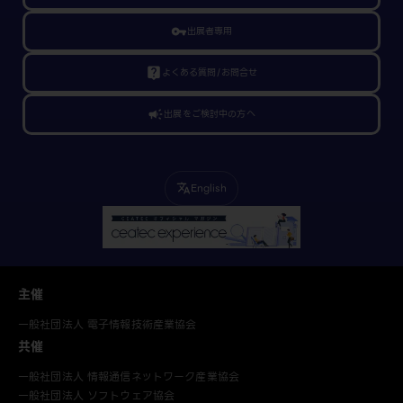
vpn_key
出展者専用
live_help
よくある質問/お問合せ
campaign
出展をご検討中の方へ
English
translate
主催
一般社団法人 電子情報技術産業協会
共催
一般社団法人 情報通信ネットワーク産業協会
一般社団法人 ソフトウェア協会