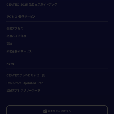
CEATEC 2025 注目展示ガイドブック
アクセス/特別サービス
会場アクセス
高速バス時刻表
宿泊
来場者特別サービス
News
CEATECからのお知らせ一覧
Exhibitors Updated Info
出展者プレスリリース一覧
linked_camera
報道関係者の皆様へ