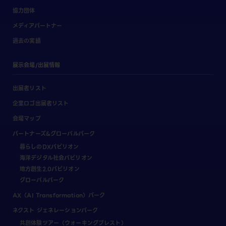
協力団体
メディアパートナー
過去の実績
展示会場/出展情報
出展者リスト
企業ロゴ出展者リスト
会場マップ
パートナーズ&グローバルパーク
暮らしのDXパビリオン
海洋デジタル社会パビリオン
地方創生2.0パビリオン
グローバルパーク
AX（AI Transformation）パーク
ネクスト ジェネレーションパーク
共創体験ツアー（ウォーキングブレスト）