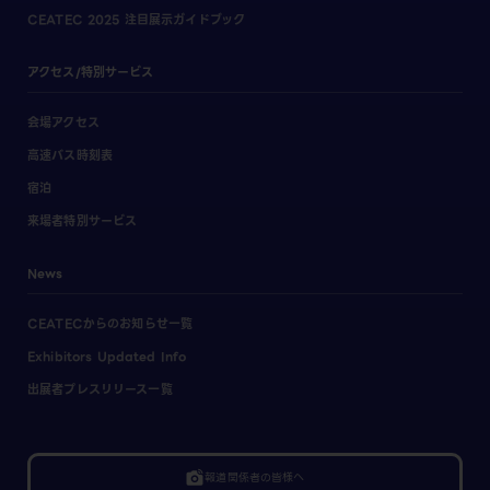
CEATEC 2025 注目展示ガイドブック
アクセス/特別サービス
会場アクセス
高速バス時刻表
宿泊
来場者特別サービス
News
CEATECからのお知らせ一覧
Exhibitors Updated Info
出展者プレスリリース一覧
linked_camera
報道関係者の皆様へ