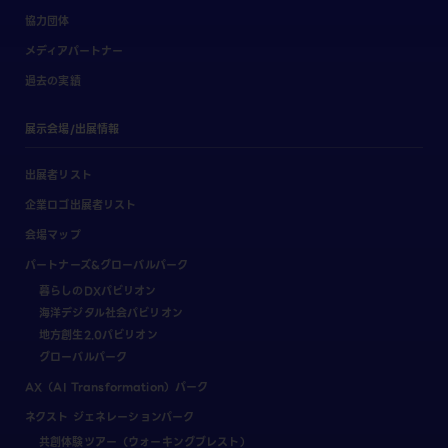
協力団体
メディアパートナー
過去の実績
展示会場/出展情報
出展者リスト
企業ロゴ出展者リスト
会場マップ
パートナーズ&グローバルパーク
暮らしのDXパビリオン
海洋デジタル社会パビリオン
地方創生2.0パビリオン
グローバルパーク
AX（AI Transformation）パーク
ネクスト ジェネレーションパーク
共創体験ツアー（ウォーキングブレスト）