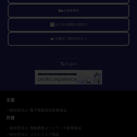
vpn_key
出展者専用
live_help
よくある質問/お問合せ
campaign
出展をご検討中の方へ
English
translate
主催
一般社団法人 電子情報技術産業協会
共催
一般社団法人 情報通信ネットワーク産業協会
一般社団法人 ソフトウェア協会