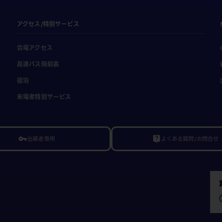
アクセス/特別サービス
会場アクセス
高速バス時刻表
宿泊
来場者特別サービス
出展者専用
よくある質問/お問合せ
vpn_key
live_help