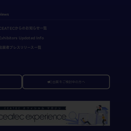
News
CEATECからのお知らせ一覧
Exhibitors Updated Info
出展者プレスリリース一覧
出展をご検討中の方へ
campaign