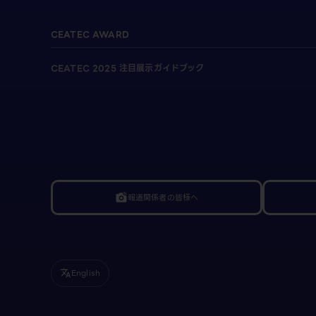
CEATEC AWARD
CEATEC 2025 注目展示ガイドブック
報道関係者の皆様へ
linked_camera
English
translate