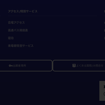
アクセス/特別サービス
会場アクセス
高速バス時刻表
宿泊
来場者特別サービス
出展者専用
よくある質問/お問合せ
vpn_key
live_help