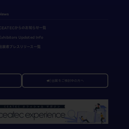
News
CEATECからのお知らせ一覧
Exhibitors Updated Info
出展者プレスリリース一覧
出展をご検討中の方へ
campaign