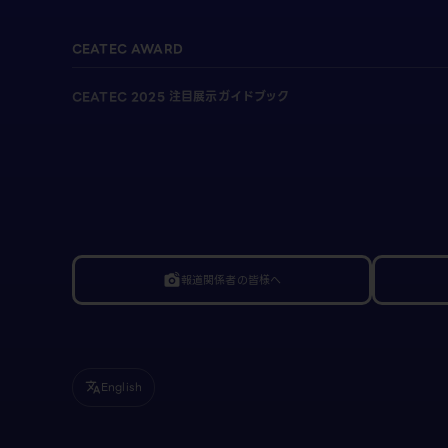
CEATEC AWARD
CEATEC 2025 注目展示ガイドブック
報道関係者の皆様へ
linked_camera
English
translate