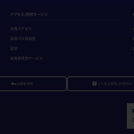
アクセス/特別サービス
会場アクセス
高速バス時刻表
宿泊
来場者特別サービス
出展者専用
よくある質問/お問合せ
vpn_key
live_help