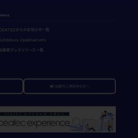
News
CEATECからのお知らせ一覧
Exhibitors Updated Info
出展者プレスリリース一覧
出展をご検討中の方へ
campaign