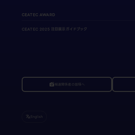
CEATEC AWARD
CEATEC 2025 注目展示ガイドブック
報道関係者の皆様へ
linked_camera
English
translate