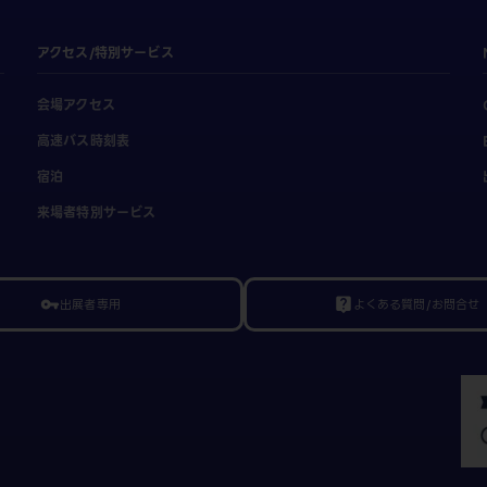
アクセス/特別サービス
会場アクセス
高速バス時刻表
宿泊
来場者特別サービス
出展者専用
よくある質問/お問合せ
vpn_key
live_help