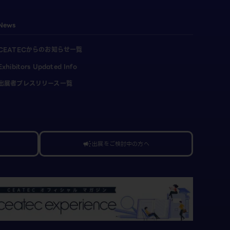
News
CEATECからのお知らせ一覧
Exhibitors Updated Info
出展者プレスリリース一覧
出展をご検討中の方へ
campaign