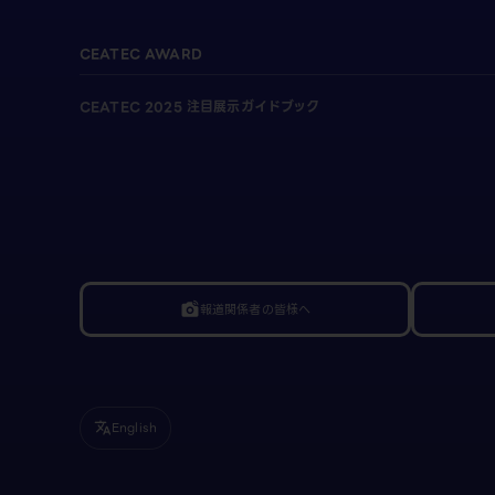
CEATEC AWARD
CEATEC 2025 注目展示ガイドブック
報道関係者の皆様へ
linked_camera
English
translate