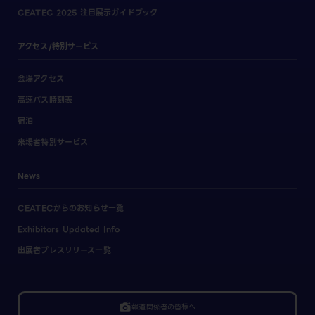
CEATEC 2025 注目展示ガイドブック
アクセス/特別サービス
会場アクセス
高速バス時刻表
宿泊
来場者特別サービス
News
CEATECからのお知らせ一覧
Exhibitors Updated Info
出展者プレスリリース一覧
linked_camera
報道関係者の皆様へ