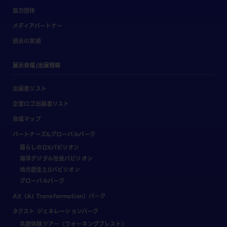
協力団体
メディアパートナー
過去の実績
展示会場/出展情報
出展者リスト
企業ロゴ出展者リスト
会場マップ
パートナーズ&グローバルパーク
暮らしのDXパビリオン
海洋デジタル社会パビリオン
地方創生2.0パビリオン
グローバルパーク
AX（AI Transformation）パーク
ネクスト ジェネレーションパーク
共創体験ツアー（ウォーキングブレスト）