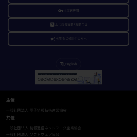
vpn_key
出展者専用
live_help
よくある質問/お問合せ
campaign
出展をご検討中の方へ
English
translate
主催
一般社団法人 電子情報技術産業協会
共催
一般社団法人 情報通信ネットワーク産業協会
一般社団法人 ソフトウェア協会