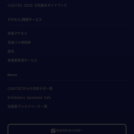
CEATEC 2025 注目展示ガイドブック
アクセス/特別サービス
会場アクセス
高速バス時刻表
宿泊
来場者特別サービス
News
CEATECからのお知らせ一覧
Exhibitors Updated Info
出展者プレスリリース一覧
linked_camera
報道関係者の皆様へ