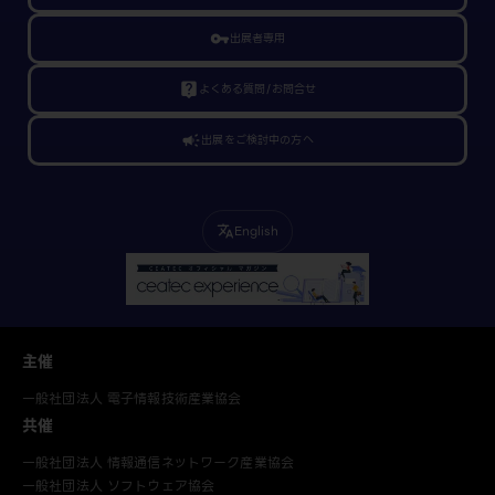
vpn_key
出展者専用
live_help
よくある質問/お問合せ
campaign
出展をご検討中の方へ
English
translate
主催
一般社団法人 電子情報技術産業協会
共催
一般社団法人 情報通信ネットワーク産業協会
一般社団法人 ソフトウェア協会