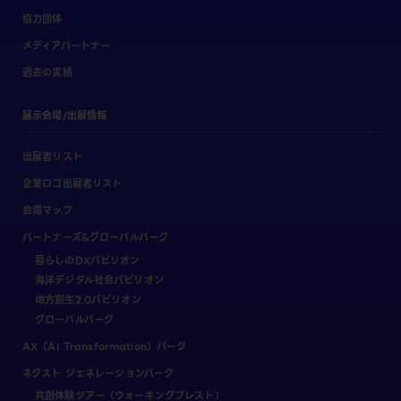
協力団体
メディアパートナー
過去の実績
展示会場/出展情報
出展者リスト
企業ロゴ出展者リスト
会場マップ
パートナーズ&グローバルパーク
暮らしのDXパビリオン
海洋デジタル社会パビリオン
地方創生2.0パビリオン
グローバルパーク
AX（AI Transformation）パーク
ネクスト ジェネレーションパーク
共創体験ツアー（ウォーキングブレスト）