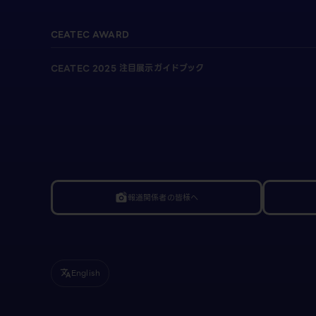
CEATEC AWARD
CEATEC 2025 注目展示ガイドブック
報道関係者の皆様へ
linked_camera
English
translate