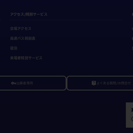
アクセス/特別サービス
会場アクセス
高速バス時刻表
宿泊
来場者特別サービス
出展者専用
よくある質問/お問合せ
vpn_key
live_help