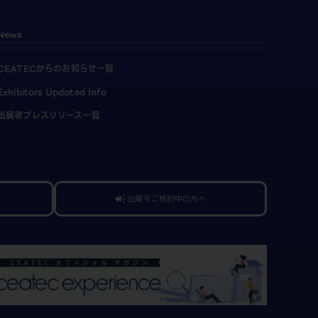
News
CEATECからのお知らせ一覧
Exhibitors Updated Info
出展者プレスリリース一覧
出展をご検討中の方へ
campaign