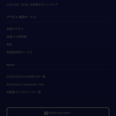
CEATEC 2025 注目展示ガイドブック
アクセス/特別サービス
会場アクセス
高速バス時刻表
宿泊
来場者特別サービス
News
CEATECからのお知らせ一覧
Exhibitors Updated Info
出展者プレスリリース一覧
linked_camera
報道関係者の皆様へ