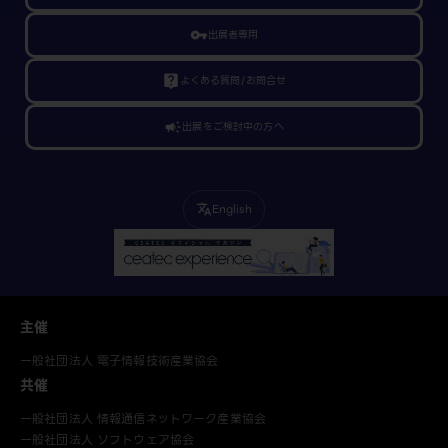
vpn_key
出展者専用
live_help
よくある質問/お問合せ
campaign
出展をご検討中の方へ
English
translate
主催
一般社団法人 電子情報技術産業協会
共催
一般社団法人 情報通信ネットワーク産業協会
一般社団法人 ソフトウェア協会