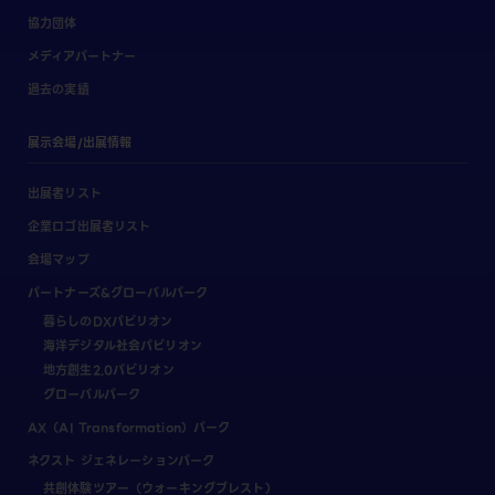
協力団体
メディアパートナー
過去の実績
展示会場/出展情報
出展者リスト
企業ロゴ出展者リスト
会場マップ
パートナーズ&グローバルパーク
暮らしのDXパビリオン
海洋デジタル社会パビリオン
地方創生2.0パビリオン
グローバルパーク
AX（AI Transformation）パーク
ネクスト ジェネレーションパーク
共創体験ツアー（ウォーキングブレスト）