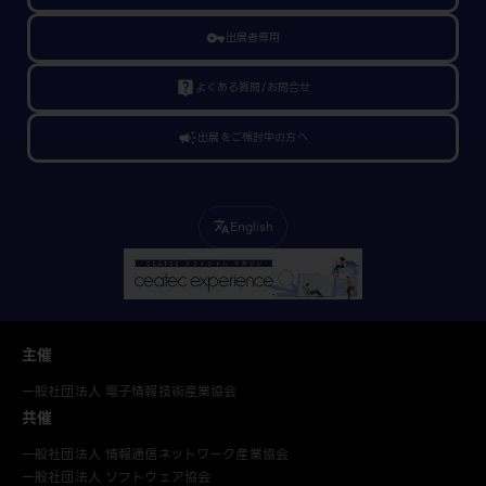
vpn_key
出展者専用
live_help
よくある質問/お問合せ
campaign
出展をご検討中の方へ
English
translate
主催
一般社団法人 電子情報技術産業協会
共催
一般社団法人 情報通信ネットワーク産業協会
一般社団法人 ソフトウェア協会