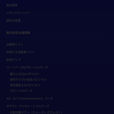
協力団体
メディアパートナー
過去の実績
展示会場/出展情報
出展者リスト
企業ロゴ出展者リスト
会場マップ
パートナーズ&グローバルパーク
暮らしのDXパビリオン
海洋デジタル社会パビリオン
地方創生2.0パビリオン
グローバルパーク
AX（AI Transformation）パーク
ネクスト ジェネレーションパーク
共創体験ツアー（ウォーキングブレスト）