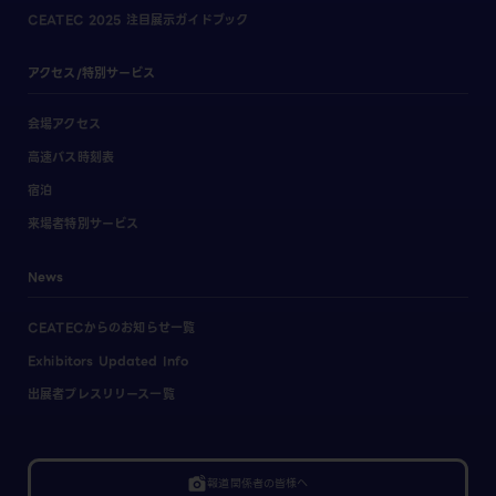
CEATEC 2025 注目展示ガイドブック
アクセス/特別サービス
会場アクセス
高速バス時刻表
宿泊
来場者特別サービス
News
CEATECからのお知らせ一覧
Exhibitors Updated Info
出展者プレスリリース一覧
linked_camera
報道関係者の皆様へ