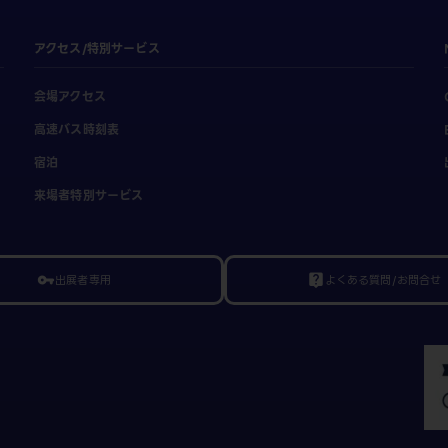
アクセス/特別サービス
会場アクセス
高速バス時刻表
宿泊
来場者特別サービス
出展者専用
よくある質問/お問合せ
vpn_key
live_help