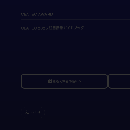
CEATEC AWARD
CEATEC 2025 注目展示ガイドブック
報道関係者の皆様へ
linked_camera
English
translate