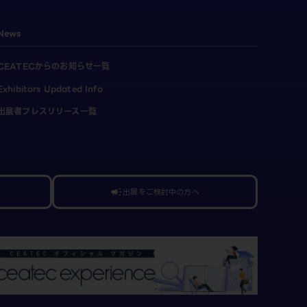
News
CEATECからのお知らせ一覧
Exhibitors Updated Info
出展者プレスリリース一覧
出展をご検討中の方へ
campaign