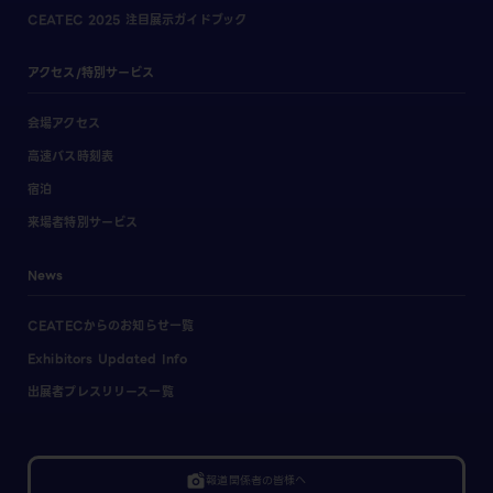
CEATEC 2025 注目展示ガイドブック
アクセス/特別サービス
会場アクセス
高速バス時刻表
宿泊
来場者特別サービス
News
CEATECからのお知らせ一覧
Exhibitors Updated Info
出展者プレスリリース一覧
linked_camera
報道関係者の皆様へ