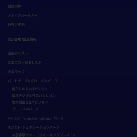
協力団体
メディアパートナー
過去の実績
展示会場/出展情報
出展者リスト
企業ロゴ出展者リスト
会場マップ
パートナーズ&グローバルパーク
暮らしのDXパビリオン
海洋デジタル社会パビリオン
地方創生2.0パビリオン
グローバルパーク
AX（AI Transformation）パーク
ネクスト ジェネレーションパーク
共創体験ツアー（ウォーキングブレスト）