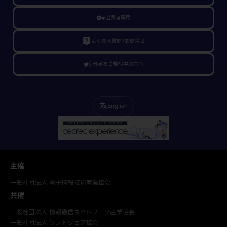
vpn_key
出展者専用
live_help
よくある質問/お問合せ
campaign
出展をご検討中の方へ
English
translate
主催
一般社団法人 電子情報技術産業協会
共催
一般社団法人 情報通信ネットワーク産業協会
一般社団法人 ソフトウェア協会