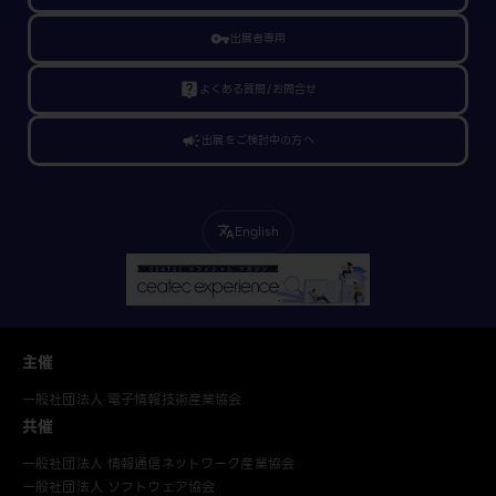
vpn_key
出展者専用
live_help
よくある質問/お問合せ
campaign
出展をご検討中の方へ
English
translate
主催
一般社団法人 電子情報技術産業協会
共催
一般社団法人 情報通信ネットワーク産業協会
一般社団法人 ソフトウェア協会