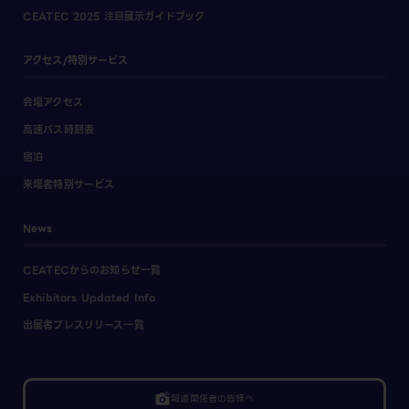
CEATEC 2025 注目展示ガイドブック
アクセス/特別サービス
会場アクセス
高速バス時刻表
宿泊
来場者特別サービス
News
CEATECからのお知らせ一覧
Exhibitors Updated Info
出展者プレスリリース一覧
linked_camera
報道関係者の皆様へ