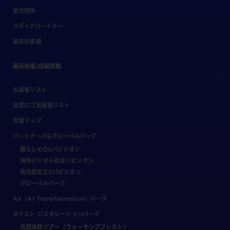
協力団体
メディアパートナー
過去の実績
展示会場/出展情報
出展者リスト
企業ロゴ出展者リスト
会場マップ
パートナーズ&グローバルパーク
暮らしのDXパビリオン
海洋デジタル社会パビリオン
地方創生2.0パビリオン
グローバルパーク
AX（AI Transformation）パーク
ネクスト ジェネレーションパーク
共創体験ツアー（ウォーキングブレスト）