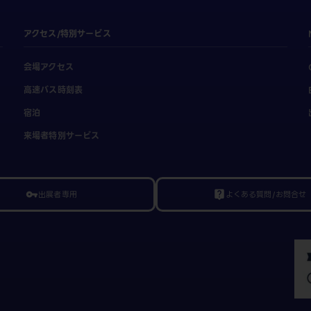
アクセス/特別サービス
会場アクセス
高速バス時刻表
宿泊
来場者特別サービス
出展者専用
よくある質問/お問合せ
vpn_key
live_help