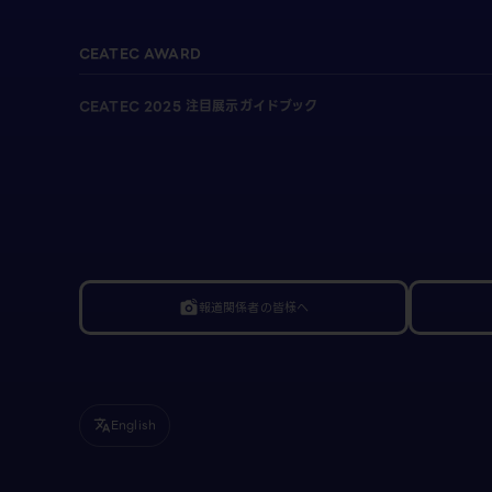
CEATEC AWARD
CEATEC 2025 注目展示ガイドブック
報道関係者の皆様へ
linked_camera
English
translate