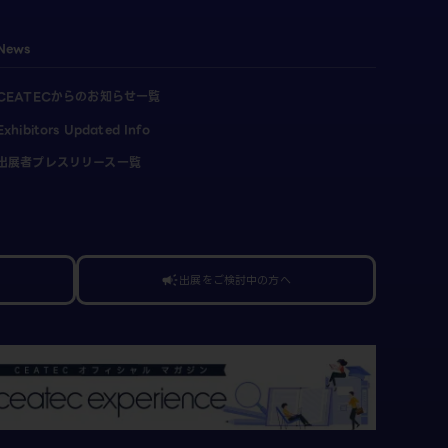
News
CEATECからのお知らせ一覧
Exhibitors Updated Info
出展者プレスリリース一覧
出展をご検討中の方へ
campaign