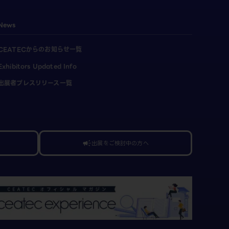
News
CEATECからのお知らせ一覧
Exhibitors Updated Info
出展者プレスリリース一覧
出展をご検討中の方へ
campaign