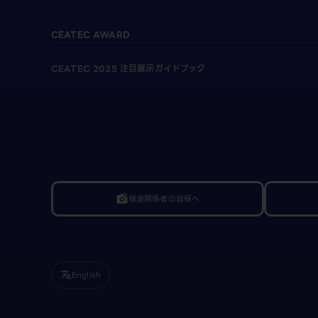
CEATEC AWARD
CEATEC 2025 注目展示ガイドブック
報道関係者の皆様へ
linked_camera
English
translate