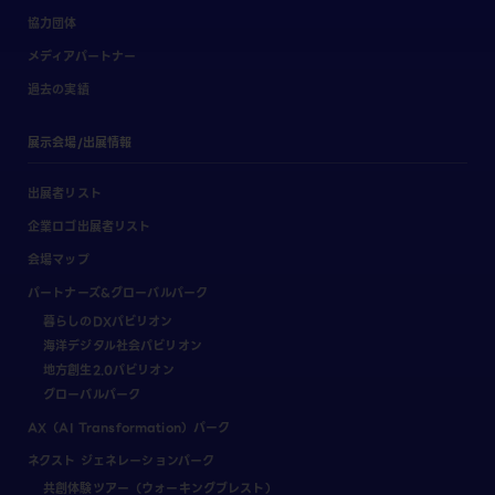
協力団体
メディアパートナー
過去の実績
展示会場/出展情報
出展者リスト
企業ロゴ出展者リスト
会場マップ
パートナーズ&グローバルパーク
暮らしのDXパビリオン
海洋デジタル社会パビリオン
地方創生2.0パビリオン
グローバルパーク
AX（AI Transformation）パーク
ネクスト ジェネレーションパーク
共創体験ツアー（ウォーキングブレスト）