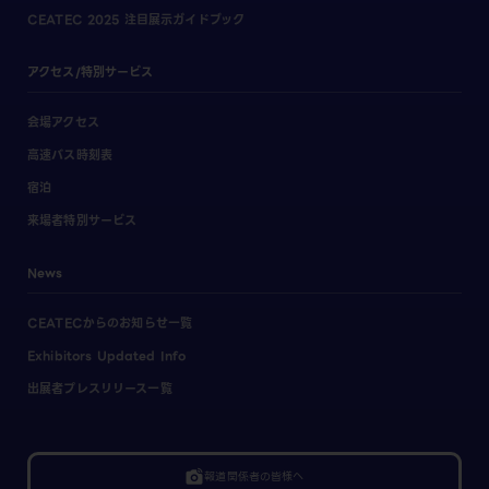
CEATEC 2025 注目展示ガイドブック
アクセス/特別サービス
会場アクセス
高速バス時刻表
宿泊
来場者特別サービス
News
CEATECからのお知らせ一覧
Exhibitors Updated Info
出展者プレスリリース一覧
linked_camera
報道関係者の皆様へ