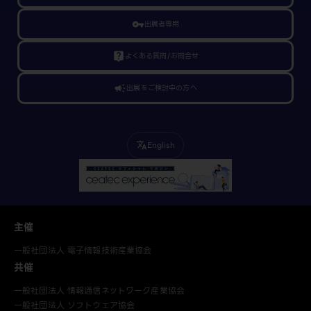
vpn_key
出展者専用
live_help
よくある質問/お問合せ
campaign
出展をご検討中の方へ
English
translate
主催
一般社団法人 電子情報技術産業協会
共催
一般社団法人 情報通信ネットワーク産業協会
一般社団法人 ソフトウェア協会