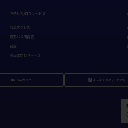
アクセス/特別サービス
会場アクセス
高速バス時刻表
宿泊
来場者特別サービス
出展者専用
よくある質問/お問合せ
vpn_key
live_help