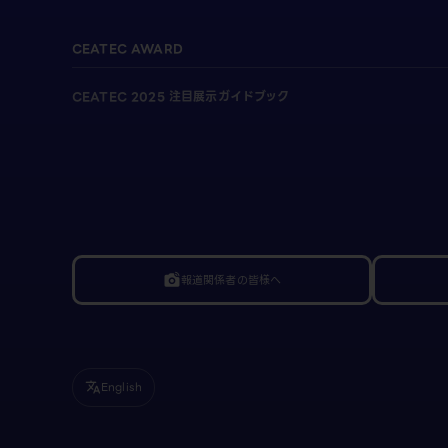
CEATEC AWARD
CEATEC 2025 注目展示ガイドブック
報道関係者の皆様へ
linked_camera
English
translate