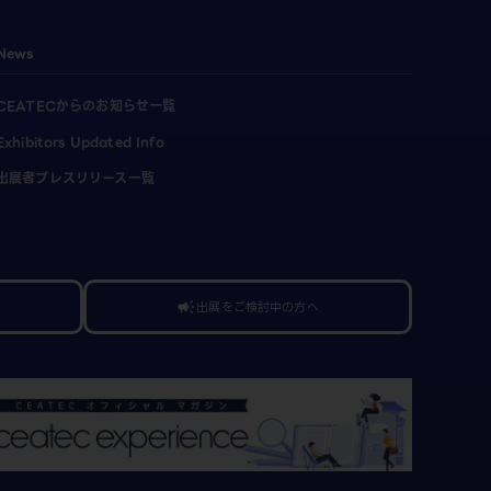
News
CEATECからのお知らせ一覧
Exhibitors Updated Info
出展者プレスリリース一覧
出展をご検討中の方へ
campaign