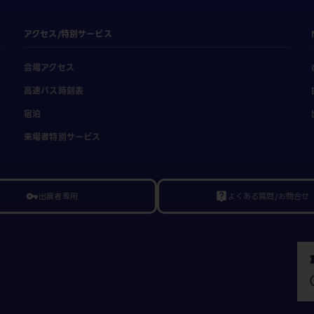
アクセス/特別サービス
会場アクセス
高速バス時刻表
宿泊
来場者特別サービス
出展者専用
よくある質問/お問合せ
vpn_key
live_help