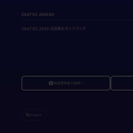
CEATEC AWARD
CEATEC 2025 注目展示ガイドブック
報道関係者の皆様へ
linked_camera
English
translate