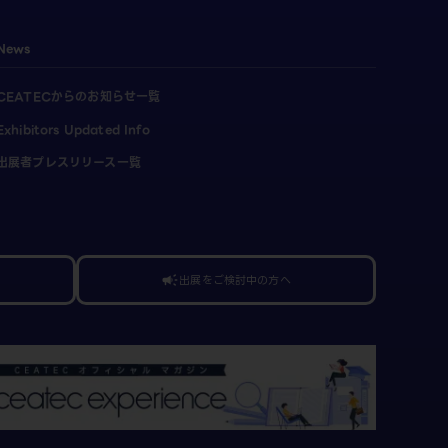
News
CEATECからのお知らせ一覧
Exhibitors Updated Info
出展者プレスリリース一覧
出展をご検討中の方へ
campaign