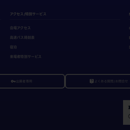
アクセス/特別サービス
会場アクセス
高速バス時刻表
宿泊
来場者特別サービス
出展者専用
よくある質問/お問合せ
vpn_key
live_help