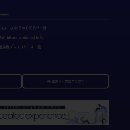
News
CEATECからのお知らせ一覧
Exhibitors Updated Info
出展者プレスリリース一覧
出展をご検討中の方へ
campaign