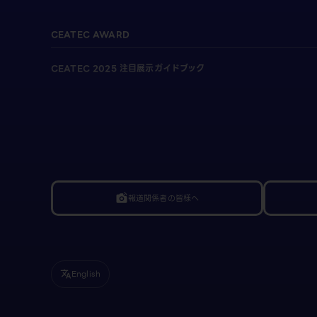
CEATEC AWARD
CEATEC 2025 注目展示ガイドブック
報道関係者の皆様へ
linked_camera
English
translate