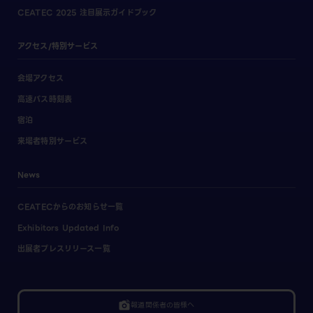
CEATEC 2025 注目展示ガイドブック
アクセス/特別サービス
会場アクセス
高速バス時刻表
宿泊
来場者特別サービス
News
CEATECからのお知らせ一覧
Exhibitors Updated Info
出展者プレスリリース一覧
linked_camera
報道関係者の皆様へ