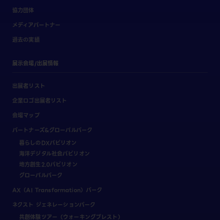
協力団体
メディアパートナー
過去の実績
展示会場/出展情報
出展者リスト
企業ロゴ出展者リスト
会場マップ
パートナーズ&グローバルパーク
暮らしのDXパビリオン
海洋デジタル社会パビリオン
地方創生2.0パビリオン
グローバルパーク
AX（AI Transformation）パーク
ネクスト ジェネレーションパーク
共創体験ツアー（ウォーキングブレスト）