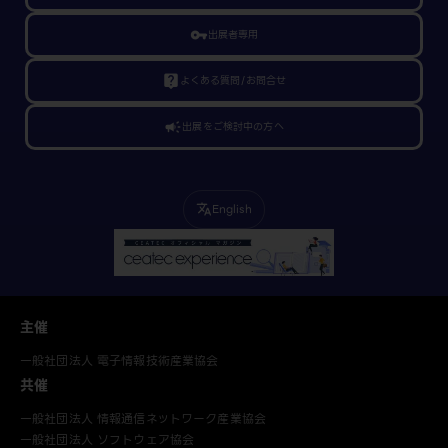
vpn_key
出展者専用
live_help
よくある質問/お問合せ
campaign
出展をご検討中の方へ
English
translate
主催
一般社団法人 電子情報技術産業協会
共催
一般社団法人 情報通信ネットワーク産業協会
一般社団法人 ソフトウェア協会