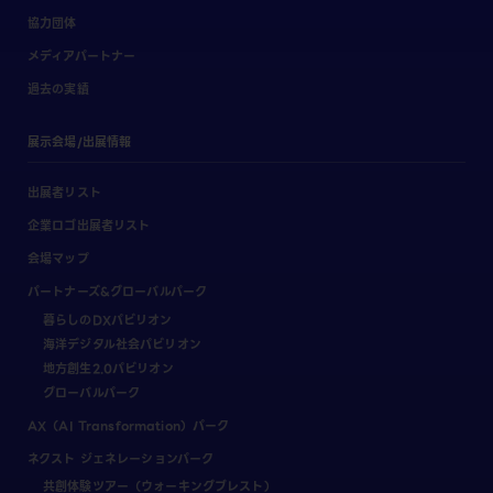
協力団体
メディアパートナー
過去の実績
展示会場/出展情報
出展者リスト
企業ロゴ出展者リスト
会場マップ
パートナーズ&グローバルパーク
暮らしのDXパビリオン
海洋デジタル社会パビリオン
地方創生2.0パビリオン
グローバルパーク
AX（AI Transformation）パーク
ネクスト ジェネレーションパーク
共創体験ツアー（ウォーキングブレスト）