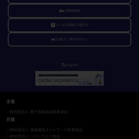
vpn_key
出展者専用
live_help
よくある質問/お問合せ
campaign
出展をご検討中の方へ
English
translate
主催
一般社団法人 電子情報技術産業協会
共催
一般社団法人 情報通信ネットワーク産業協会
一般社団法人 ソフトウェア協会