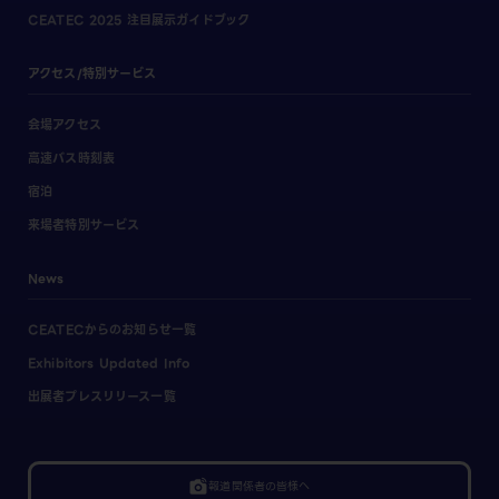
CEATEC 2025 注目展示ガイドブック
アクセス/特別サービス
会場アクセス
高速バス時刻表
宿泊
来場者特別サービス
News
CEATECからのお知らせ一覧
Exhibitors Updated Info
出展者プレスリリース一覧
linked_camera
報道関係者の皆様へ