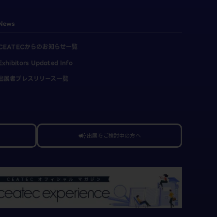
News
CEATECからのお知らせ一覧
Exhibitors Updated Info
出展者プレスリリース一覧
出展をご検討中の方へ
campaign