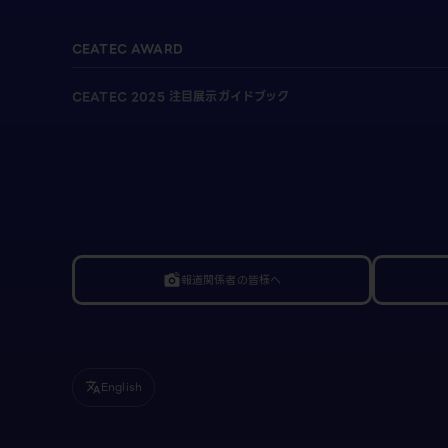
CEATEC AWARD
CEATEC 2025 注目展示ガイドブック
報道関係者の皆様へ
linked_camera
English
translate