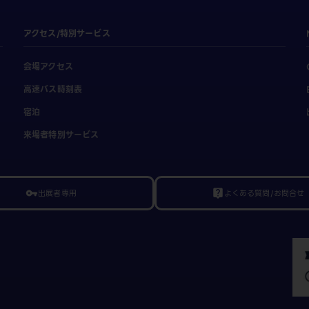
アクセス/特別サービス
会場アクセス
高速バス時刻表
宿泊
来場者特別サービス
出展者専用
よくある質問/お問合せ
vpn_key
live_help