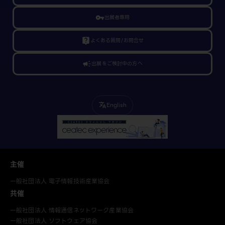
vpn_key
出展者専用
live_help
よくある質問/お問合せ
campaign
出展をご検討中の方へ
English
translate
主催
一般社団法人 電子情報技術産業協会
共催
一般社団法人 情報通信ネットワーク産業協会
一般社団法人 ソフトウェア協会