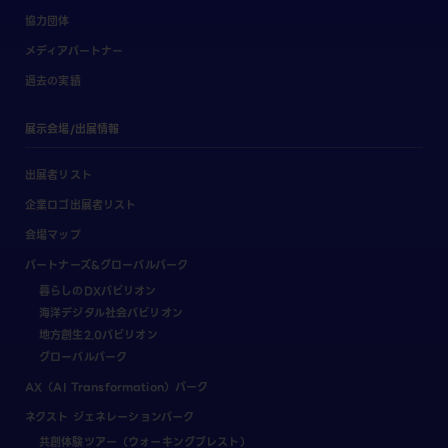
協力団体
メディアパートナー
過去の実績
展示会場/出展情報
出展者リスト
企業ロゴ出展者リスト
会場マップ
パートナーズ&グローバルパーク
暮らしのDXパビリオン
海洋デジタル社会パビリオン
地方創生2.0パビリオン
グローバルパーク
AX（AI Transformation）パーク
ネクスト ジェネレーションパーク
共創体験ツアー（ウォーキングブレスト）