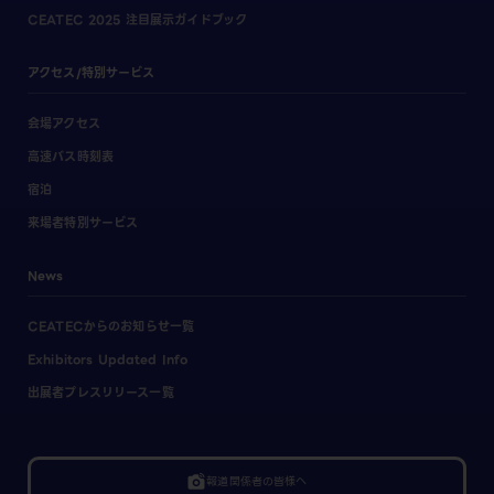
CEATEC 2025 注目展示ガイドブック
アクセス/特別サービス
会場アクセス
高速バス時刻表
宿泊
来場者特別サービス
News
CEATECからのお知らせ一覧
Exhibitors Updated Info
出展者プレスリリース一覧
linked_camera
報道関係者の皆様へ