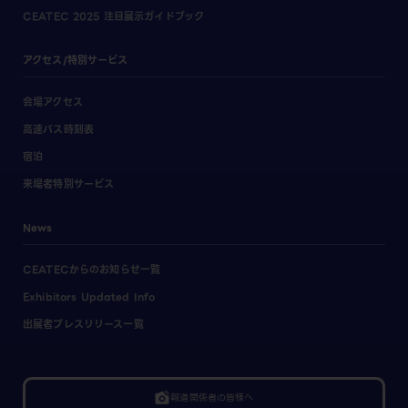
CEATEC 2025 注目展示ガイドブック
アクセス/特別サービス
会場アクセス
高速バス時刻表
宿泊
来場者特別サービス
News
CEATECからのお知らせ一覧
Exhibitors Updated Info
出展者プレスリリース一覧
linked_camera
報道関係者の皆様へ