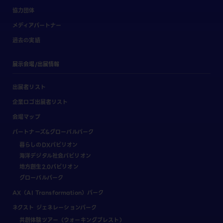
協力団体
メディアパートナー
過去の実績
展示会場/出展情報
出展者リスト
企業ロゴ出展者リスト
会場マップ
パートナーズ&グローバルパーク
暮らしのDXパビリオン
海洋デジタル社会パビリオン
地方創生2.0パビリオン
グローバルパーク
AX（AI Transformation）パーク
ネクスト ジェネレーションパーク
共創体験ツアー（ウォーキングブレスト）