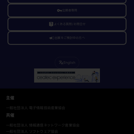
vpn_key
出展者専用
live_help
よくある質問/お問合せ
campaign
出展をご検討中の方へ
English
translate
主催
一般社団法人 電子情報技術産業協会
共催
一般社団法人 情報通信ネットワーク産業協会
一般社団法人 ソフトウェア協会