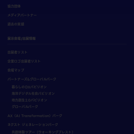
協力団体
メディアパートナー
過去の実績
展示会場/出展情報
出展者リスト
企業ロゴ出展者リスト
会場マップ
パートナーズ&グローバルパーク
暮らしのDXパビリオン
海洋デジタル社会パビリオン
地方創生2.0パビリオン
グローバルパーク
AX（AI Transformation）パーク
ネクスト ジェネレーションパーク
共創体験ツアー（ウォーキングブレスト）