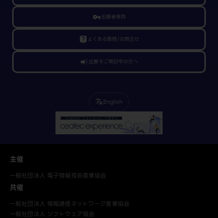
vpn_key
出展者専用
live_help
よくある質問/お問合せ
campaign
出展をご検討中の方へ
English
translate
主催
一般社団法人 電子情報技術産業協会
共催
一般社団法人 情報通信ネットワーク産業協会
一般社団法人 ソフトウェア協会