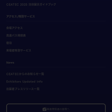
CEATEC 2025 注目展示ガイドブック
アクセス/特別サービス
会場アクセス
高速バス時刻表
宿泊
来場者特別サービス
News
CEATECからのお知らせ一覧
Exhibitors Updated Info
出展者プレスリリース一覧
linked_camera
報道関係者の皆様へ